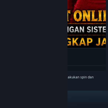
Masuk ke akun kamu sekarang untuk melakukan spin dan
menangkan jackpot!
LINKS & INFO