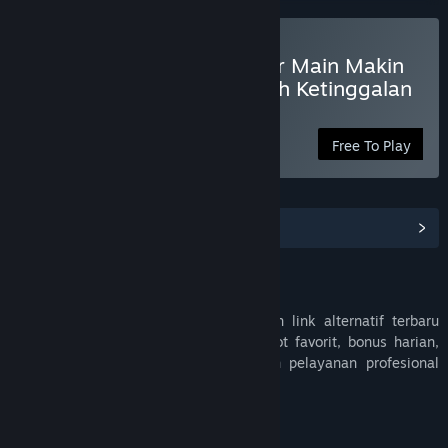
UNIKBET: Login Resmi Biar Main Makin
Smooth dan Nggak Pernah Ketinggalan
Vibes Jackpot
Free To Play
View Community Hub
Deskripsi
UNIKBET menghadirkan login resmi dan link alternatif terbaru
supaya akses tetap lancar. Nikmatin slot favorit, bonus harian,
promo eksklusif, transaksi sat-set, dan pelayanan profesional
yang selalu siap kapan aja.